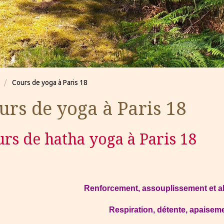
Cours de yoga à Paris 18
urs de yoga à Paris 18
rs de hatha yoga à Paris 18
Renforcement, assouplissement et a
Respiration, détente, apaisem