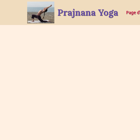
Prajnana Yoga
Page d