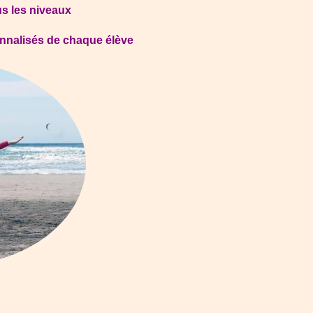
us les niveaux
nnalisés de chaque élève