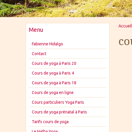
Accueil
Menu
co
Fabienne Hidalgo
Contact
Cours de yoga à Paris 20
Cours de yoga à Paris 4
Cours de yoga à Paris 18
Cours de yoga en ligne
Cours particuliers Yoga Paris
Cours de yoga prénatal à Paris
Tarifs cours de yoga
Le Hatha Yoga