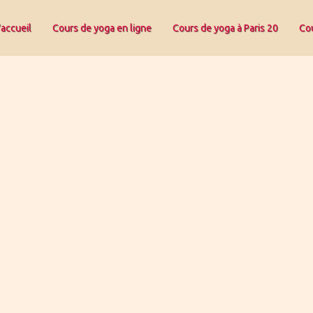
'accueil
Cours de yoga en ligne
Cours de yoga à Paris 20
Cou