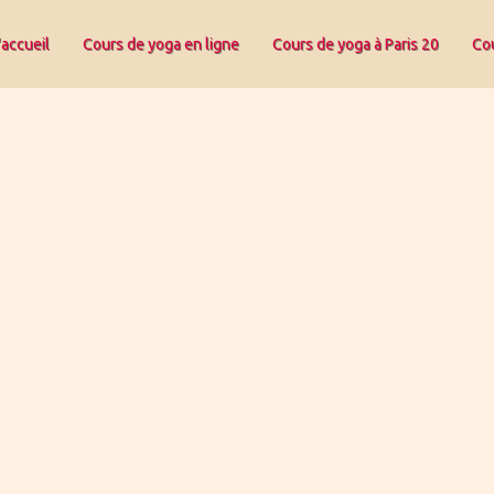
'accueil
Cours de yoga en ligne
Cours de yoga à Paris 20
Cou