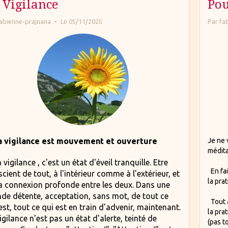
 Vigilance
Pou
abienne-prajnana
Le 05/11/2025
Par
fa
a vigilance est mouvement et ouverture
Je ne v
médita
igilance , c'est un état d'éveil tranquille. Etre
En fai
cient de tout, à l'intérieur comme à l'extérieur, et
la pra
a connexion profonde entre les deux. Dans une
nde détente, accep
tation, sans mot, de tout ce
Tout a
est, tout ce qui est en train d'advenir, maintenant.
la pra
igilance n'est pas un état d'alerte, teinté de
(pas t