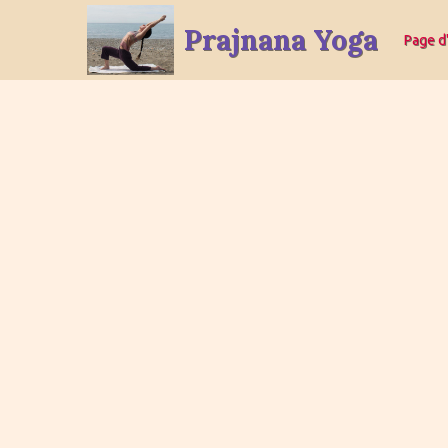
Prajnana Yoga
Page d