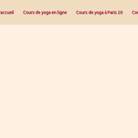
'accueil
Cours de yoga en ligne
Cours de yoga à Paris 20
Cou